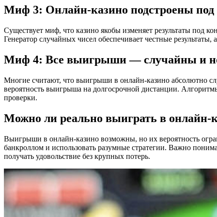
Миф 3: Онлайн-казино подстроены под
Существует миф, что казино якобы изменяет результаты под к
Генератор случайных чисел обеспечивает честные результаты, 
Миф 4: Все выигрыши — случайны и н
Многие считают, что выигрыши в онлайн-казино абсолютно слу
вероятность выигрыша на долгосрочной дистанции. Алгоритмы
проверки.
Можно ли реально выиграть в онлайн-
Выигрыши в онлайн-казино возможны, но их вероятность огран
банкроллом и использовать разумные стратегии. Важно понимат
получать удовольствие без крупных потерь.