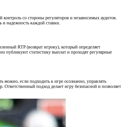
й контроль со стороны регуляторов и независимых аудитов.
ь и надежность каждой ставки.
ленный RTP (возврат игроку), который определяет
но публикуют статистику выплат и проходят регулярные
 можно, если подходить к игре осознанно, управлять
р. Ответственный подход делает игру безопасной и позволяет