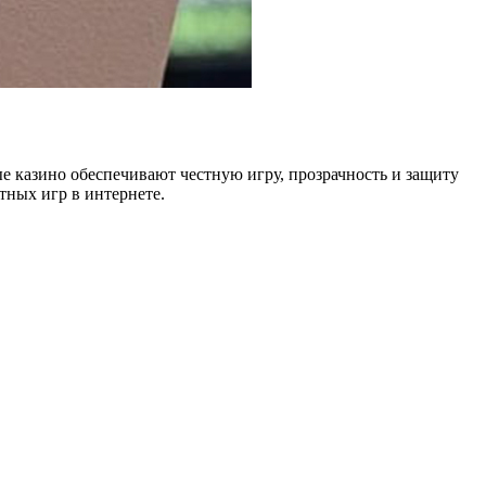
 казино обеспечивают честную игру, прозрачность и защиту
тных игр в интернете.