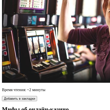
Время чтения: ~2 минуты
Добавить в закладки
Мифы об онлайн-казино