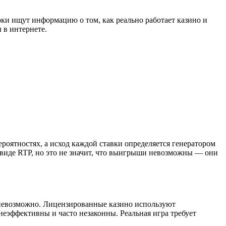
ки ищут информацию о том, как реально работает казино и
 в интернете.
ероятностях, а исход каждой ставки определяется генератором
 виде RTP, но это не значит, что выигрыши невозможны — они
 невозможно. Лицензированные казино используют
эффективны и часто незаконны. Реальная игра требует